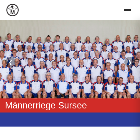
❮
❯
Männerriege Sursee